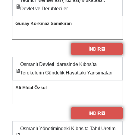
Tedmür Memlehası (Tuzlası) Mukataası:
Devlet ve Deruhteciler
Günay Korkmaz Samıkıran
İNDİR
Osmanlı Devleti İdaresinde Kıbrıs’ta
Terekelerin Gündelik Hayattaki Yansımaları
Ali Efdal Özkul
İNDİR
Osmanlı Yönetimindeki Kıbrıs’ta Tahıl Üretimi