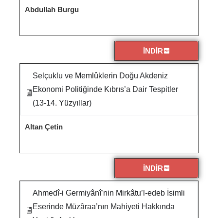
Abdullah Burgu
İNDİR
Selçuklu ve Memlûklerin Doğu Akdeniz
Ekonomi Politiğinde Kıbrıs’a Dair Tespitler
(13-14. Yüzyıllar)
Altan Çetin
İNDİR
Ahmedî-i Germiyânî’nin Mirkâtu’l-edeb İsimli
Eserinde Müzâraa’nın Mahiyeti Hakkında