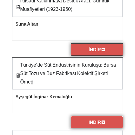
İktisadi Kalkınmaya Destek Aracı: Gümrük
Muafiyetleri (1923-1950)
Suna Altan
İNDİR
Türkiye’de Süt Endüstrisinin Kuruluşu: Bursa
Süt Tozu ve Buz Fabrikası Kolektif Şirketi
Örneği
Ayşegül İnginar Kemaloğlu
İNDİR