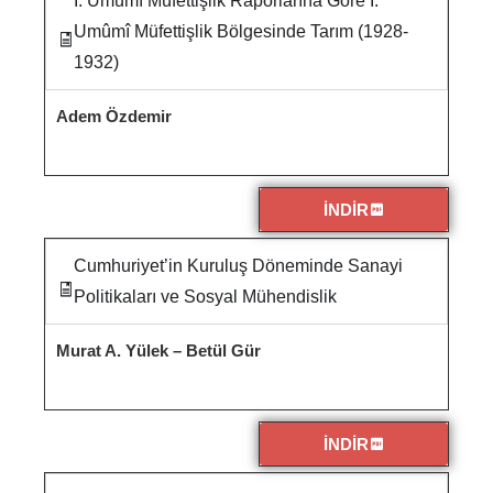
I. Umûmî Müfettişlik Raporlarına Göre I.
Umûmî Müfettişlik Bölgesinde Tarım (1928-
1932)
Adem Özdemir
İNDİR
Cumhuriyet’in Kuruluş Döneminde Sanayi
Politikaları ve Sosyal Mühendislik
Murat A. Yülek – Betül Gür
İNDİR