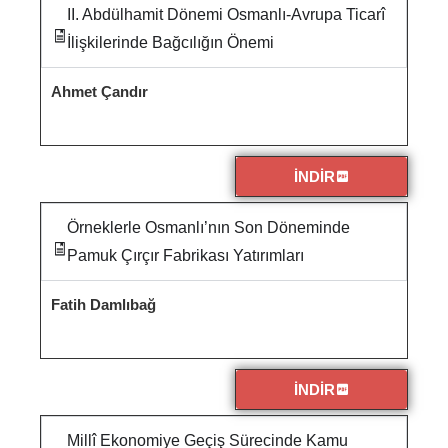
II. Abdülhamit Dönemi Osmanlı-Avrupa Ticarî
İlişkilerinde Bağcılığın Önemi
Ahmet Çandır
İNDİR
Örneklerle Osmanlı’nın Son Döneminde
Pamuk Çırçır Fabrikası Yatırımları
Fatih Damlıbağ
İNDİR
Millî Ekonomiye Geçiş Sürecinde Kamu