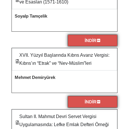
ve Esasları (1571-1610)
Soyalp Tamçelik
İNDİR
XVII. Yüzyıl Başlarında Kıbrıs Avarız Vergisi:
Kıbrıs’ın “Etrak” ve “Nev-Müslim”leri
Mehmet Demiryürek
İNDİR
Sultan II. Mahmut Devri Servet Vergisi
Uygulamasında: Lefke Emlak Defteri Örneği