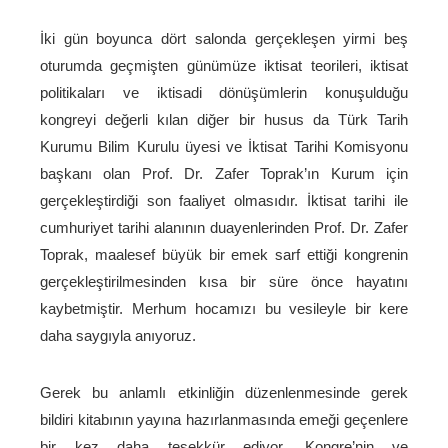
İki gün boyunca dört salonda gerçekleşen yirmi beş
oturumda geçmişten günümüze iktisat teorileri, iktisat
politikaları ve iktisadi dönüşümlerin konuşulduğu
kongreyi değerli kılan diğer bir husus da Türk Tarih
Kurumu Bilim Kurulu üyesi ve İktisat Tarihi Komisyonu
başkanı olan Prof. Dr. Zafer Toprak’ın Kurum için
gerçekleştirdiği son faaliyet olmasıdır. İktisat tarihi ile
cumhuriyet tarihi alanının duayenlerinden Prof. Dr. Zafer
Toprak, maalesef büyük bir emek sarf ettiği kongrenin
gerçekleştirilmesinden kısa bir süre önce hayatını
kaybetmiştir. Merhum hocamızı bu vesileyle bir kere
daha saygıyla anıyoruz.
Gerek bu anlamlı etkinliğin düzenlenmesinde gerek
bildiri kitabının yayına hazırlanmasında emeği geçenlere
bir kez daha teşekkür ediyor, Kongre’nin ve