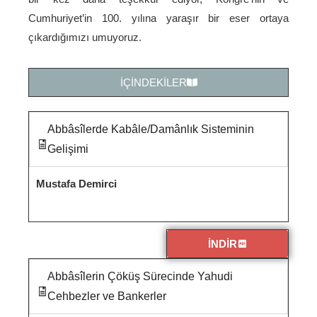
Cumhuriyet’in 100. yılına yaraşır bir eser ortaya
çıkardığımızı umuyoruz.
İÇİNDEKİLER
Abbâsîlerde Kabâle/Damânlık Sisteminin
Gelişimi
Mustafa Demirci
İNDİR
Abbâsîlerin Çöküş Sürecinde Yahudi
Cehbezler ve Bankerler