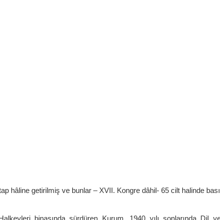
ap hâline getirilmiş ve bunlar – XVII. Kongre dâhil- 65 cilt halinde bası
alkevleri binasında sürdüren Kurum, 1940 yılı sonlarında Dil ve