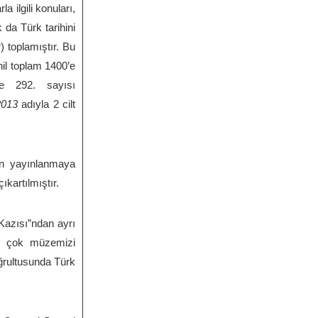
 ilgili konuları,
da Türk tarihini
 toplamıştır. Bu
hil toplam 1400’e
le 292. sayısı
2013
adıyla 2 cilt
en yayınlanmaya
ıkartılmıştır.
 Kazısı”ndan ayrı
ek çok müzemizi
ğrultusunda Türk