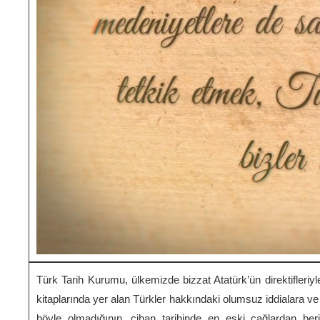
Türk Tarih Kurumu, ülkemizde bizzat Atatürk’ün direktifleriyl
kitaplarında yer alan Türkler hakkındaki olumsuz iddialara ve “
böyle olmadığının, cihan tarihinde en eski çağlardan be