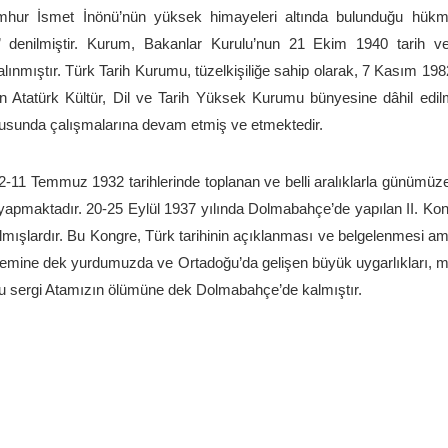
hur İsmet İnönü’nün yüksek himayeleri altında bulunduğu hükm
r” denilmiştir. Kurum, Bakanlar Kurulu’nun 21 Ekim 1940 tarih ve
nmıştır. Türk Tarih Kurumu, tüzelkişiliğe sahip olarak, 7 Kasım 198
 Atatürk Kültür, Dil ve Tarih Yüksek Kurumu bünyesine dâhil edilmi
tusunda çalışmalarına devam etmiş ve etmektedir.
i 2-11 Temmuz 1932 tarihlerinde toplanan ve belli aralıklarla günümüze
ri” yapmaktadır. 20-25 Eylül 1937 yılında Dolmabahçe’de yapılan II. Kon
lmışlardır. Bu Kongre, Türk tarihinin açıklanması ve belgelenmesi a
emine dek yurdumuzda ve Ortadoğu’da gelişen büyük uygarlıkları, mak
 bu sergi Atamızın ölümüne dek Dolmabahçe’de kalmıştır.