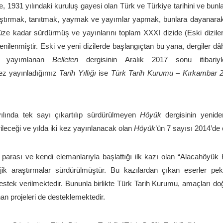
 1931 yılındaki kuruluş gayesi olan Türk ve Türkiye tarihini ve bunlarla
raştırmak, tanıtmak, yaymak ve yayımlar yapmak, bunlara dayanarak 
e kadar sürdürmüş ve yayınlarını toplam XXXI dizide (Eski diziler)
nilenmiştir. Eski ve yeni dizilerde başlangıçtan bu yana, dergiler dâ
na yayımlanan
Belleten
dergisinin Aralık 2017 sonu itibariy
 kez yayınladığımız
Tarih Yıllığı
ise
Türk Tarih Kurumu – Kırkambar 
ılında tek sayı çıkartılıp sürdürülmeyen
Höyük
dergisinin yenid
irileceği ve yılda iki kez yayınlanacak olan
Höyük
’ün 7 sayısı 2014’de ç
 parası ve kendi elemanlarıyla başlattığı ilk kazı olan “Alacahöyük
lojik araştırmalar sürdürülmüştür. Bu kazılardan çıkan eserler p
stek verilmektedir. Bununla birlikte Türk Tarih Kurumu, amaçları do
an projeleri de desteklemektedir.