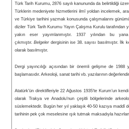
Türk Tarih Kurumu, 2876 sayılı kanununda da belirtildiği üzere,
Türklerin medeniyete hizmetlerini ilmî yoldan incelemek, a
ve Türkiye tarihini yazmak konusunda çalışmalarını günümüz
diziler Türk Tarih Kurumu Yayın Çalışma Kurulu tarafından ye
yakın eser yayımlanmıştır. 1937 yılından bu ya
çıkmıştır.
Belgeler
dergisinin ise 38. sayısı basılmıştır. İlk
olarak basılmıştır.
Dergi yayıncılığı açısından bir önemli gelişme de 1988 y
başlamasıdır. Arkeoloji, sanat tarihi vb. yazılarının değerlend
Atatürk’ün direktifleriyle 22 Ağustos 1935’te Kurum’un kendi
olarak Trakya ve Anadolu’nun çeşitli bölgelerinde arkeo
süslemektedir. Bugün her yıl yaklaşık 40-50 kazıya maddî de
tarihinin pek çok meselesine ışık tutmak maksadıyla hazırlan