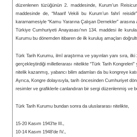
düzenlenen tüzüğünün 2. maddesinde, Kurum’un Reisicum
maddesinde de, “Maarif Vekili bu Kurum’un fahrî reisidi
kararnamesiyle “Kamu Yararına Çalışan Dernekler” arasına alı
Türkiye Cumhuriyeti Anayasası’nın 134. maddesi ile kurulan
Kurumu bu dönemden itibaren de ilk kuruluş amaçları doğrul
Türk Tarih Kurumu, ilmî araştırma ve yayınları yanı sıra, ilk
gerçekleştirdiği milletlerarası nitelikte “Türk Tarih Kongrele
nitelik kazanmış, yabancı bilim adamları da bu kongreye katı
Ayrıca, Kongre dolayısıyla, tarih öncesinden Cumhuriyet dön
resimler ve grafiklerle canlandıran bir sergi düzenlenmiş ve
Türk Tarih Kurumu bundan sonra da uluslararası nitelikte,
15-20 Kasım 1943’te III.,
10-14 Kasım 1948’de IV.,