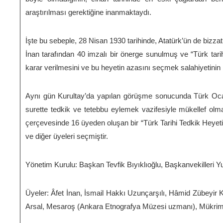
araştırılması gerektiğine inanmaktaydı.
İşte bu sebeple, 28 Nisan 1930 tarihinde, Atatürk’ün de bizzat 
İnan tarafından 40 imzalı bir önerge sunulmuş ve “Türk tarih
karar verilmesini ve bu heyetin azasını seçmek salahiyetinin M
Aynı gün Kurultay’da yapılan görüşme sonucunda Türk Ocak
surette tedkik ve tetebbu eylemek vazifesiyle mükellef olma
çerçevesinde 16 üyeden oluşan bir “Türk Tarihi Tedkik Heyeti”
ve diğer üyeleri seçmiştir.
Yönetim Kurulu: Başkan Tevfik Bıyıklıoğlu, Başkanvekilleri Y
Üyeler: Âfet İnan, İsmail Hakkı Uzunçarşılı, Hâmid Zübeyir 
Arsal, Mesaroş (Ankara Etnografya Müzesi uzmanı), Mükrimin 