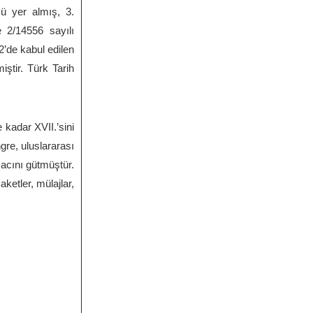
ü yer almış, 3.
 2/14556 sayılı
2’de kabul edilen
ştir. Türk Tarih
 kadar XVII.’sini
gre, uluslararası
macını gütmüştür.
etler, mülajlar,