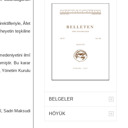
ktifleriyle, Âfet
heyetin teşkiline
edeniyetini ilmî
miştir. Bu karar
ş, Yönetim Kurulu
BELGELER
î, Sadri Maksudi
HÖYÜK