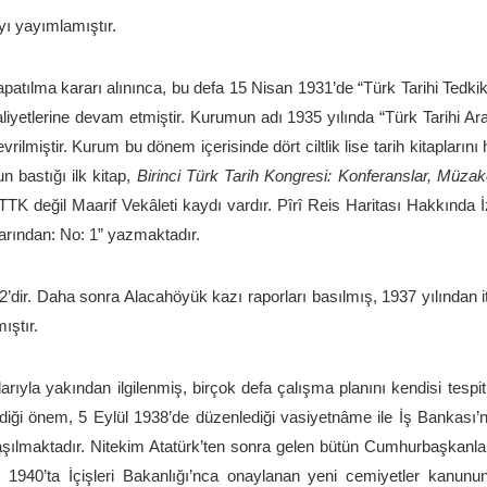
yı yayımlamıştır.
apatılma kararı alınınca, bu defa 15 Nisan 1931’de “Türk Tarihi Tedkik
aaliyetlerine devam etmiştir. Kurumun adı 1935 yılında “Türk Tarihi 
ilmiştir. Kurum bu dönem içerisinde dört ciltlik lise tarih kitaplarını
n bastığı ilk kitap,
Birinci Türk Tarih Kongresi: Konferanslar, Müzake
de TTK değil Maarif Vekâleti kaydı vardır. Pîrî Reis Haritası Hakkınd
larından: No: 1” yazmaktadır.
2’dir. Daha sonra Alacahöyük kazı raporları basılmış, 1937 yılından it
ıştır.
ıyla yakından ilgilenmiş, birçok defa çalışma planını kendisi tespit
rdiği önem, 5 Eylül 1938’de düzenlediği vasiyetnâme ile İş Bankası’n
aşılmaktadır. Nitekim Atatürk’ten sonra gelen bütün Cumhurbaşkanlar
1940’ta İçişleri Bakanlığı’nca onaylanan yeni cemiyetler kanunu