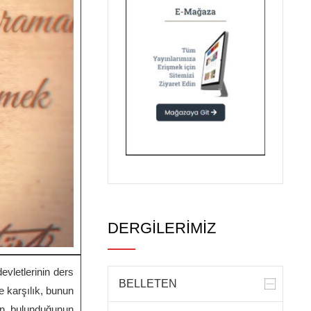
DERGİLERİMİZ
evletlerinin ders
BELLETEN
e karşılık, bunun
in bulunduğunun