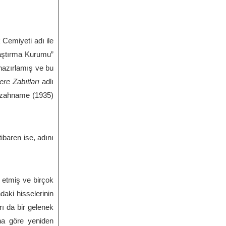
 Cemiyeti adı ile
Araştırma Kurumu”
 hazırlamış ve bu
re Zabıtları
adlı
a İzahname (1935)
ibaren ise, adını
 etmiş ve birçok
daki hisselerinin
ı da bir gelenek
na göre yeniden