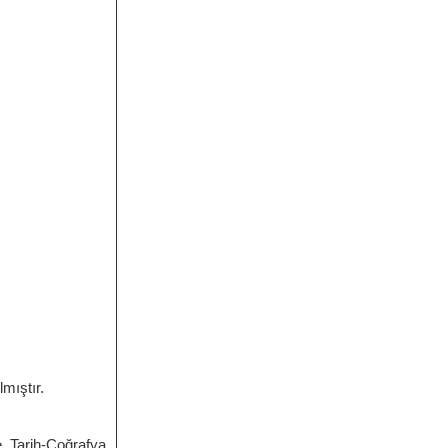
lmıştır.
 Tarih-Coğrafya