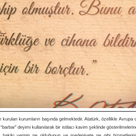
e kurulan kurumların başında gelmektedir. Atatürk, özellikle Avrupa d
barbar” deyimi kullanılarak bir istilacı kavim şeklinde gösterilmelerin
ri hakiki yerinin ne olduğunun ve medeniyete ne gibi hizmetlerin