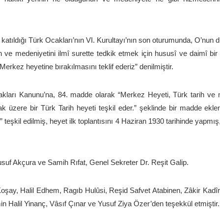
katıldığı Türk Ocakları’nın VI. Kurultayı’nın son oturumunda, O’nun dire
 ve medeniyetini ilmî surette tedkik etmek için hususî ve daimî bir 
erkez heyetine bırakılmasını teklif ederiz” denilmiştir.
ları Kanunu’na, 84. madde olarak “Merkez Heyeti, Türk tarih ve m
k üzere bir Türk Tarih heyeti teşkil eder.” şeklinde bir madde eklen
 teşkil edilmiş, heyet ilk toplantısını 4 Haziran 1930 tarihinde yapmı
usuf Akçura ve Samih Rıfat, Genel Sekreter Dr. Reşit Galip.
Koşay, Halil Edhem, Ragıb Hulûsi, Reşid Safvet Atabinen, Zâkir Kadîr
Halil Yinanç, Vâsıf Çınar ve Yusuf Ziya Özer’den teşekkül etmiştir.