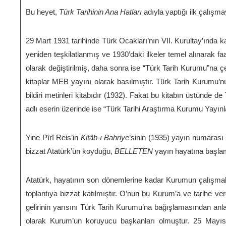
Bu heyet,
Türk Tarihinin Ana Hatları
adıyla yaptığı ilk çalışma
29 Mart 1931 tarihinde Türk Ocakları’nın VII. Kurultay’ında k
yeniden teşkilatlanmış ve 1930’daki ilkeler temel alınarak f
olarak değiştirilmiş, daha sonra ise “Türk Tarih Kurumu”na çevr
kitaplar MEB yayını olarak basılmıştır. Türk Tarih Kurumu’nu
bildiri metinleri kitabıdır (1932). Fakat bu kitabın üstünde 
adlı eserin üzerinde ise “Türk Tarihi Araştırma Kurumu Yayın
Yine Pîrî Reis’in
Kitâb-ı Bahriye
’sinin (1935) yayın numarası 
bizzat Atatürk’ün koyduğu,
BELLETEN
yayın hayatına başlam
Atatürk, hayatının son dönemlerine kadar Kurumun çalışmalar
toplantıya bizzat katılmıştır. O’nun bu Kurum’a ve tarihe ve
gelirinin yarısını Türk Tarih Kurumu’na bağışlamasından anl
olarak Kurum’un koruyucu başkanları olmuştur. 25 Mayıs 