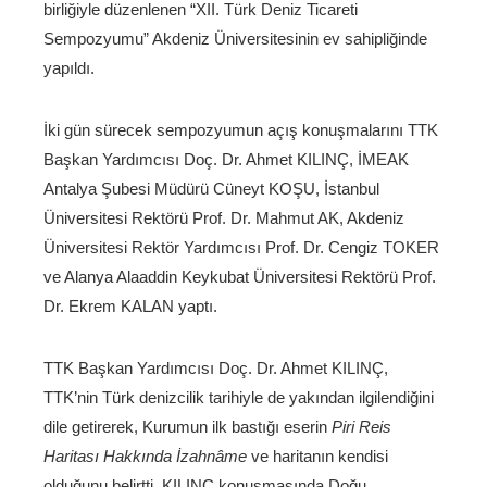
birliğiyle düzenlenen “XII. Türk Deniz Ticareti
Sempozyumu” Akdeniz Üniversitesinin ev sahipliğinde
yapıldı.
İki gün sürecek sempozyumun açış konuşmalarını TTK
Başkan Yardımcısı Doç. Dr. Ahmet KILINÇ, İMEAK
Antalya Şubesi Müdürü Cüneyt KOŞU, İstanbul
Üniversitesi Rektörü Prof. Dr. Mahmut AK, Akdeniz
Üniversitesi Rektör Yardımcısı Prof. Dr. Cengiz TOKER
ve Alanya Alaaddin Keykubat Üniversitesi Rektörü Prof.
Dr. Ekrem KALAN yaptı.
TTK Başkan Yardımcısı Doç. Dr. Ahmet KILINÇ,
TTK’nin Türk denizcilik tarihiyle de yakından ilgilendiğini
dile getirerek, Kurumun ilk bastığı eserin
Piri Reis
Haritası Hakkında İzahnâme
ve haritanın kendisi
olduğunu belirtti. KILINÇ konuşmasında Doğu