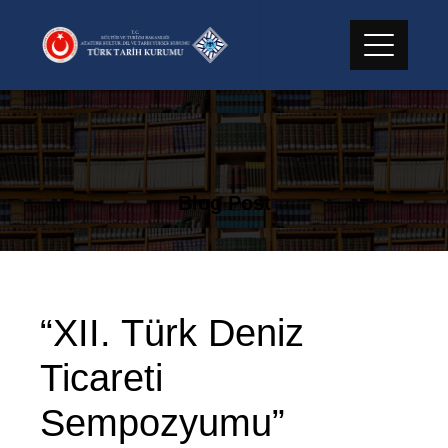
Skip
to
content
Blog Post
“XII. Türk Deniz
Ticareti
Sempozyumu”