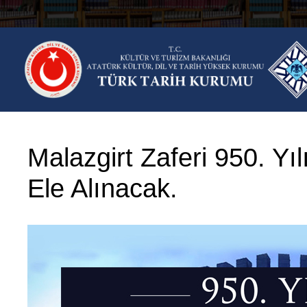
Skip
to
content
Malazgirt Zaferi 950. Y
Ele Alınacak.