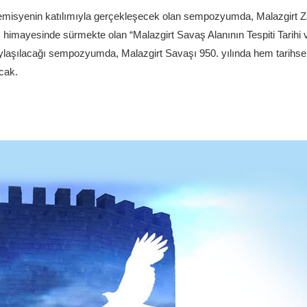
demisyenin katılımıyla gerçekleşecek olan sempozyumda, Malazgirt Zaf
ğı himayesinde sürmekte olan “Malazgirt Savaş Alanının Tespiti Tarihi 
aylaşılacağı sempozyumda, Malazgirt Savaşı 950. yılında hem tarihse
acak.