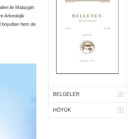
eri ile Malazgirt
ve Arkeolojik
l boyutları hem de
BELGELER
HÖYÜK