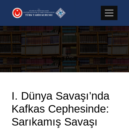
Skip
to
content
Blog Post
I. Dünya Savaşı’nda
Kafkas Cephesinde:
Sarıkamış Savaşı