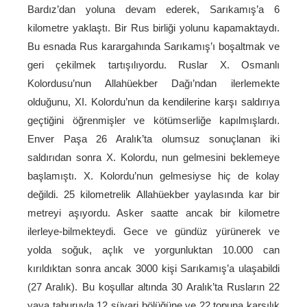
Bardız’dan yoluna devam ederek, Sarıkamış’a 6
kilometre yaklaştı. Bir Rus birliği yolunu kapamaktaydı.
Bu esnada Rus karargahında Sarıkamış’ı boşaltmak ve
geri çekilmek tartışılıyordu. Ruslar X. Osmanlı
Kolordusu’nun Allahüekber Dağı’ndan ilerlemekte
olduğunu, XI. Kolordu’nun da kendilerine karşı saldırıya
geçtiğini öğrenmişler ve kötümserliğe kapılmışlardı.
Enver Paşa 26 Aralık’ta olumsuz sonuçlanan iki
saldırıdan sonra X. Kolordu, nun gelmesini beklemeye
başlamıştı. X. Kolordu’nun gelmesiyse hiç de kolay
değildi. 25 kilometrelik Allahüekber yaylasında kar bir
metreyi aşıyordu. Asker saatte ancak bir kilometre
ilerleye-bilmekteydi. Gece ve gündüz yürünerek ve
yolda soğuk, açlık ve yorgunluktan 10.000 can
kırıldıktan sonra ancak 3000 kişi Sarıkamış’a ulaşabildi
(27 Aralık). Bu koşullar altında 30 Aralık’ta Rusların 22
yaya taburuyla 12 süvari bölüğüne ve 22 topuna karşılık