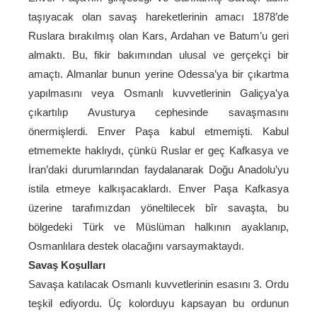
taşıyacak olan savaş hareketlerinin amacı 1878’de
Ruslara bırakılmış olan Kars, Ardahan ve Batum’u geri
almaktı. Bu, fikir bakımından ulusal ve gerçekçi bir
amaçtı. Almanlar bunun yerine Odessa’ya bir çıkartma
yapılmasını veya Osmanlı kuvvetlerinin Galiçya’ya
çıkartılıp Avusturya cephesinde savaşmasını
önermişlerdi. Enver Paşa kabul etmemişti. Kabul
etmemekte haklıydı, çünkü Ruslar er geç Kafkasya ve
İran’daki durumlarından faydalanarak Doğu Anadolu’yu
istila etmeye kalkışacaklardı. Enver Paşa Kafkasya
üzerine tarafımızdan yöneltilecek bîr savaşta, bu
bölgedeki Türk ve Müslüman halkının ayaklanıp,
Osmanlılara destek olacağını varsaymaktaydı.
Savaş Koşulları
Savaşa katılacak Osmanlı kuvvetlerinin esasını 3. Ordu
teşkil ediyordu. Üç kolorduyu kapsayan bu ordunun