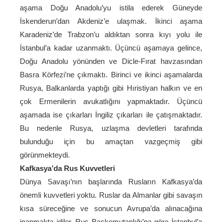
aşama Doğu Anadolu’yu istila ederek Güneyde
İskenderun’dan Akdeniz’e ulaşmak. İkinci aşama
Karadeniz’de Trabzon’u aldıktan sonra kıyı yolu ile
İstanbul’a kadar uzanmaktı. Üçüncü aşamaya gelince,
Doğu Anadolu yönünden ve Dicle-Fırat havzasından
Basra Körfezi’ne çıkmaktı. Birinci ve ikinci aşamalarda
Rusya, Balkanlarda yaptığı gibi Hıristiyan halkın ve en
çok Ermenilerin avukatlığını yapmaktadır. Üçüncü
aşamada ise çıkarları İngiliz çıkarları ile çatışmaktadır.
Bu nedenle Rusya, uzlaşma devletleri tarafında
bulunduğu için bu amaçtan vazgeçmiş gibi
görünmekteydi.
Kafkasya’da Rus Kuvvetleri
Dünya Savaşı’nın başlarında Rusların Kafkasya’da
önemli kuvvetleri yoktu. Ruslar da Almanlar gibi savaşın
kısa süreceğine ve sonucun Avrupa’da alınacağına
inanmakta idiler. Rus Başkomutanlığı’na göre İstanbul’a