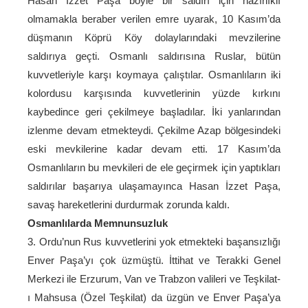
Hasan İzzet Paşa böyle bir saldırı için hazırlıklı
olmamakla beraber verilen emre uyarak, 10 Kasım’da
düşmanın Köprü Köy dolaylarındaki mevzilerine
saldırıya geçti. Osmanlı saldırısına Ruslar, bütün
kuvvetleriyle karşı koymaya çalıştılar. Osmanlıların iki
kolordusu karşısında kuvvetlerinin yüzde kırkını
kaybedince geri çekilmeye başladılar. İki yanlarından
izlenme devam etmekteydi. Çekilme Azap bölgesindeki
eski mevkilerine kadar devam etti. 17 Kasım’da
Osmanlıların bu mevkileri de ele geçirmek için yaptıkları
saldırılar başarıya ulaşamayınca Hasan İzzet Paşa,
savaş hareketlerini durdurmak zorunda kaldı.
Osmanlılarda Memnunsuzluk
3. Ordu’nun Rus kuvvetlerini yok etmekteki başansızlığı
Enver Paşa’yı çok üzmüştü. İttihat ve Terakki Genel
Merkezi ile Erzurum, Van ve Trabzon valileri ve Teşkilat-
ı Mahsusa (Özel Teşkilat) da üzgün ve Enver Paşa’ya