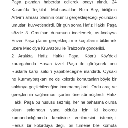
Paşa plandan haberdar edilerek onayı alındı. 24
Kasım’da Teşkilat-ı Mahsusa’dan Rıza Bey, birliğinin
Artvin’i alması planının olumlu gerçekleşeceği yolundaki
umutları kuvvetlendirdi. Bir gün sonra Hafız Hakkı Paşa
sözde 3. Ordu’nun durumunu incelemek, as-lındaysa
Enver Paşa planın gerçekleştirme koşullarını bildirmek
üzere Mecidiye Kruvazörü ile Trabzon’a gönderildi.
2 Aralıkta Hafız Hakkı Paşa, Köprü Köy’deki
karargahında Hasan izzet Paşa ile görüşerek onu
Ruslarla karşı saldırı yapabileceğine inandırdı. Oysaki
ne Kurmaybaşkanı ne de kolordu komutanları böyle bir
saldırıya geçilebileceğine inanmamışlardı. Ordu araç ve
gereçlerinin sağlanması şartını öne sürmüşlerdi. Hafız
Hakkı Paşa bu hususu sezmiş, her ne bahasına olursa
olsun saldırıdan yana olduğu için iki kolordu
kumandanlığınında kendisine verilmesini istemişti.
Henüz bir kolorduya değil, bir tümene bile komuta