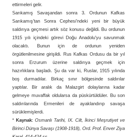
ettirmeleri gelir.
Sarıkamış Savaşandan sonra 3. Ordunun Kafkas
Sarıkamış’tan Sonra Cephesi’ndeki yeni bir büyük
saldırıya geçmesi artık söz konusu değildi. Bu ordunun
1915 yılı içindeki görevi Doğu Anadolu’yu savunmak
olacaktı. Bunun için de ordunun yeniden
örgütlenilmesine girişildi. Rus Kafkas Ordusu da bir yıl
sonra Erzurum üzerine saldırıya geçmek için
hazırlıklara başladı. Şu da var ki, Ruslar, 1915 yılında
boş durmadılar. Birkaç sınır bölgesinde saldırılar
yaptılar. Bir aralık da Malazgirt dolaylarına kadar
gelmeye muvaffak oldularsa da püskürtüldüler. Bu son
saldırılarında Ermenileri de ayaklandırıp savaşa
sürüklemişlerdi.
*
Kaynak
:
Osmanlı Tarihi, IX. Cilt, İkinci Meşrutiyet ve
Birinci Dünya Savaşı (1908-1918), Ord. Prof. Enver Ziya
Karal, 414-424 ss.