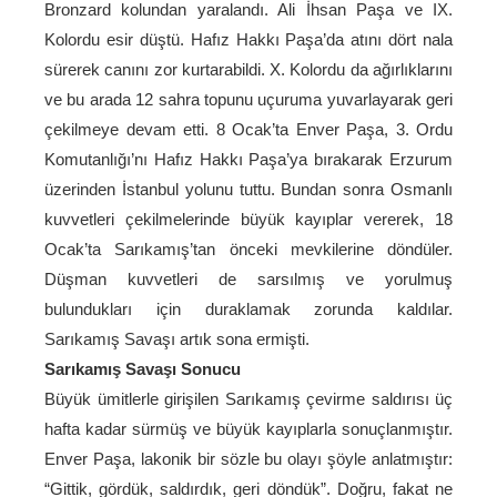
Bronzard kolundan yaralandı. Ali İhsan Paşa ve IX.
Kolordu esir düştü. Hafız Hakkı Paşa’da atını dört nala
sürerek canını zor kurtarabildi. X. Kolordu da ağırlıklarını
ve bu arada 12 sahra topunu uçuruma yuvarlayarak geri
çekilmeye devam etti. 8 Ocak’ta Enver Paşa, 3. Ordu
Komutanlığı’nı Hafız Hakkı Paşa’ya bırakarak Erzurum
üzerinden İstanbul yolunu tuttu. Bundan sonra Osmanlı
kuvvetleri çekilmelerinde büyük kayıplar vererek, 18
Ocak’ta Sarıkamış’tan önceki mevkilerine döndüler.
Düşman kuvvetleri de sarsılmış ve yorulmuş
bulundukları için duraklamak zorunda kaldılar.
Sarıkamış Savaşı artık sona ermişti.
Sarıkamış Savaşı Sonucu
Büyük ümitlerle girişilen Sarıkamış çevirme saldırısı üç
hafta kadar sürmüş ve büyük kayıplarla sonuçlanmıştır.
Enver Paşa, lakonik bir sözle bu olayı şöyle anlatmıştır:
“Gittik, gördük, saldırdık, geri döndük”. Doğru, fakat ne