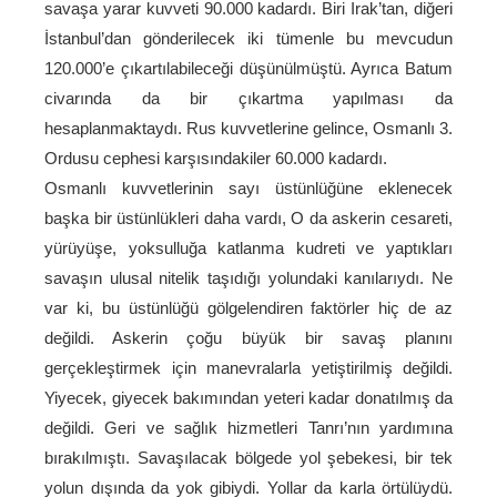
savaşa yarar kuvveti 90.000 kadardı. Biri Irak’tan, diğeri
İstanbul’dan gönderilecek iki tümenle bu mevcudun
120.000’e çıkartılabileceği düşünülmüştü. Ayrıca Batum
civarında da bir çıkartma yapılması da
hesaplanmaktaydı. Rus kuvvetlerine gelince, Osmanlı 3.
Ordusu cephesi karşısındakiler 60.000 kadardı.
Osmanlı kuvvetlerinin sayı üstünlüğüne eklenecek
başka bir üstünlükleri daha vardı, O da askerin cesareti,
yürüyüşe, yoksulluğa katlanma kudreti ve yaptıkları
savaşın ulusal nitelik taşıdığı yolundaki kanılarıydı. Ne
var ki, bu üstünlüğü gölgelendiren faktörler hiç de az
değildi. Askerin çoğu büyük bir savaş planını
gerçekleştirmek için manevralarla yetiştirilmiş değildi.
Yiyecek, giyecek bakımından yeteri kadar donatılmış da
değildi. Geri ve sağlık hizmetleri Tanrı’nın yardımına
bırakılmıştı. Savaşılacak bölgede yol şebekesi, bir tek
yolun dışında da yok gibiydi. Yollar da karla örtülüydü.