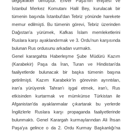
değişiklikler olmuştur. Enver Paşa’nın eniştesi ve
İstanbul Merkez Komutanı Halil Bey, kurulacak bir
tümenin başında İstanbul’dan Tebriz yönünde harekete
memur edilmişti. Bu tümenin görevi, Tebriz üzerinden
Dağıstan’a yürümek, Kafkas İslam memleketlerini
Ruslara karşı ayaklandırmak ve 3. Ordu’nun karşısında
bulunan Rus ordusunu arkadan vurmaktı.
Genel karargahta Haberleşme Şube Müdürü Kazım
(Karabekir) Paşa da İran, Turan ve Hindistan’da
faaliyetlerde bulunacak bir başka tümenin başına
getirilmişti. Kazım Karabekir’in görevinin ayrıntıları,
iran’a yürüyerek Tahran’ı işgal etmek, iran’ı, Rus
etkisinden kurtarmak ve mümkünse Türkistan ile
Afganistan’da ayaklanmalar çıkartarak bu yerlerde
İngilizlerle Ruslara karşı propaganda faaliyetlerinde
bulunmaktı. Genel Karargah kurmaylarından Ali İhsan
Paşa’ya gelince o da 2. Ordu Kurmay Başkanlığı’na