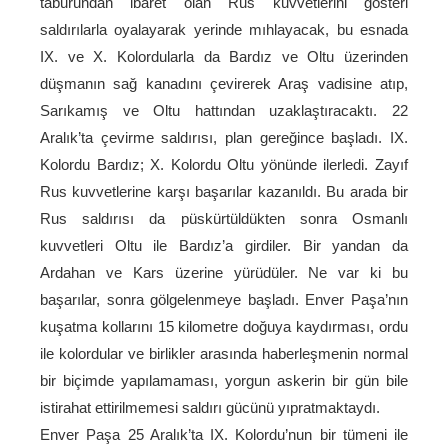
taburundan ibaret olan Rus kuvvetlerini gösteri
saldırılarla oyalayarak yerinde mıhlayacak, bu esnada
IX. ve X. Kolordularla da Bardız ve Oltu üzerinden
düşmanın sağ kanadını çevirerek Araş vadisine atıp,
Sarıkamış ve Oltu hattından uzaklaştıracaktı. 22
Aralık’ta çevirme saldırısı, plan gereğince başladı. IX.
Kolordu Bardız; X. Kolordu Oltu yönünde ilerledi. Zayıf
Rus kuvvetlerine karşı başarılar kazanıldı. Bu arada bir
Rus saldırısı da püskürtüldükten sonra Osmanlı
kuvvetleri Oltu ile Bardız’a girdiler. Bir yandan da
Ardahan ve Kars üzerine yürüdüler. Ne var ki bu
başarılar, sonra gölgelenmeye başladı. Enver Paşa’nın
kuşatma kollarını 15 kilometre doğuya kaydırması, ordu
ile kolordular ve birlikler arasında haberleşmenin normal
bir biçimde yapılamaması, yorgun askerin bir gün bile
istirahat ettirilmemesi saldırı gücünü yıpratmaktaydı.
Enver Paşa 25 Aralık’ta IX. Kolordu’nun bir tümeni ile