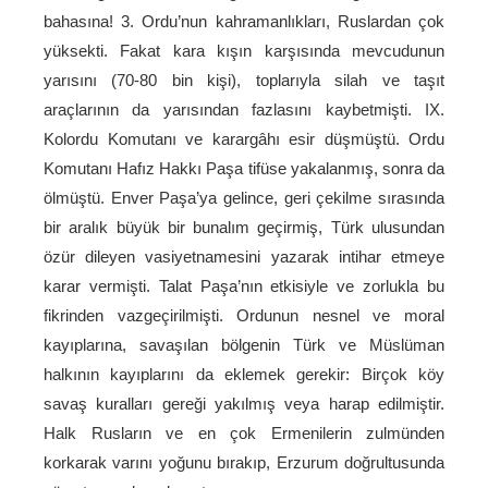
bahasına! 3. Ordu’nun kahramanlıkları, Ruslardan çok
yüksekti. Fakat kara kışın karşısında mevcudunun
yarısını (70-80 bin kişi), toplarıyla silah ve taşıt
araçlarının da yarısından fazlasını kaybetmişti. IX.
Kolordu Komutanı ve karargâhı esir düşmüştü. Ordu
Komutanı Hafız Hakkı Paşa tifüse yakalanmış, sonra da
ölmüştü. Enver Paşa’ya gelince, geri çekilme sırasında
bir aralık büyük bir bunalım geçirmiş, Türk ulusundan
özür dileyen vasiyetnamesini yazarak intihar etmeye
karar vermişti. Talat Paşa’nın etkisiyle ve zorlukla bu
fikrinden vazgeçirilmişti. Ordunun nesnel ve moral
kayıplarına, savaşılan bölgenin Türk ve Müslüman
halkının kayıplarını da eklemek gerekir: Birçok köy
savaş kuralları gereği yakılmış veya harap edilmiştir.
Halk Rusların ve en çok Ermenilerin zulmünden
korkarak varını yoğunu bırakıp, Erzurum doğrultusunda