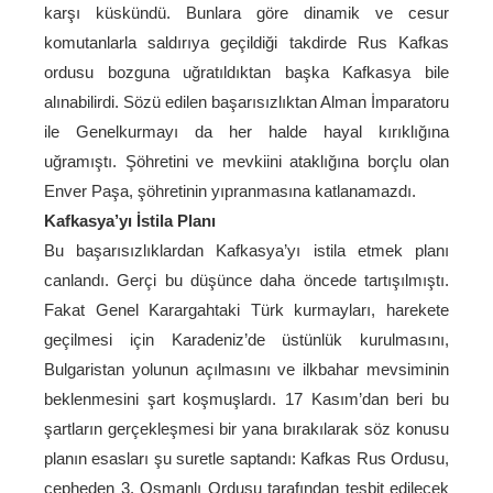
karşı küskündü. Bunlara göre dinamik ve cesur
komutanlarla saldırıya geçildiği takdirde Rus Kafkas
ordusu bozguna uğratıldıktan başka Kafkasya bile
alınabilirdi. Sözü edilen başarısızlıktan Alman İmparatoru
ile Genelkurmayı da her halde hayal kırıklığına
uğramıştı. Şöhretini ve mevkiini ataklığına borçlu olan
Enver Paşa, şöhretinin yıpranmasına katlanamazdı.
Kafkasya’yı İstila Planı
Bu başarısızlıklardan Kafkasya’yı istila etmek planı
canlandı. Gerçi bu düşünce daha öncede tartışılmıştı.
Fakat Genel Karargahtaki Türk kurmayları, harekete
geçilmesi için Karadeniz’de üstünlük kurulmasını,
Bulgaristan yolunun açılmasını ve ilkbahar mevsiminin
beklenmesini şart koşmuşlardı. 17 Kasım’dan beri bu
şartların gerçekleşmesi bir yana bırakılarak söz konusu
planın esasları şu suretle saptandı: Kafkas Rus Ordusu,
cepheden 3. Osmanlı Ordusu tarafından tesbit edilecek