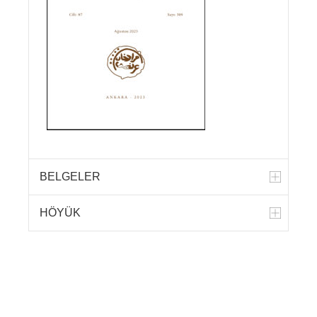
DEVAMINI OKU »
11 Haziran 2026
DUYURULAR
Yazar-Okur Buluşmaları’nın
Konuğu Memet Yetişgin