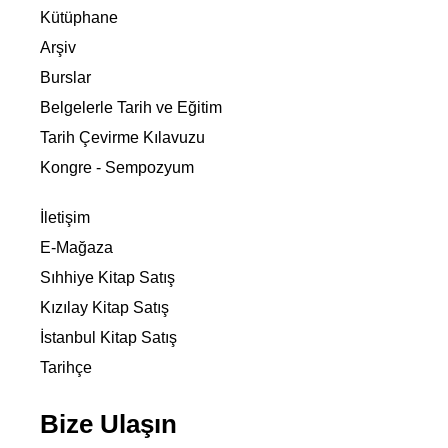
DEVAMINI OKU »
7 Haziran 2026
DUYURULAR
İngiltere’nin Yunanistan Yıllık
Raporları İki Cilt Hâlinde
Yayımlandı