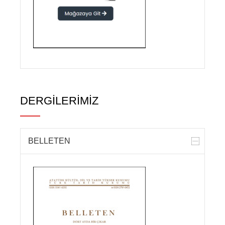
DEVAMINI OKU »
15 Haziran 2026
DUYURULAR
Vefatının 10. Yılında Tarihçilerin
Kutbu Prof. Dr. Halil İnalcık’ı
Anma Paneli