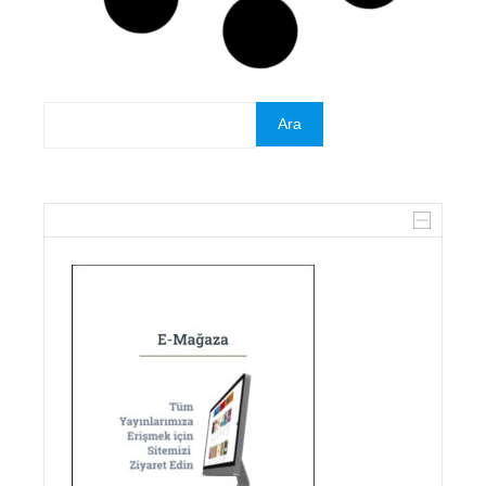
Dr. Nevzat Özel
DEVAMINI OKU »
19 Haziran 2026
DUYURULAR
Belgeler Dergisinin Yeni Sayısı
Çıktı