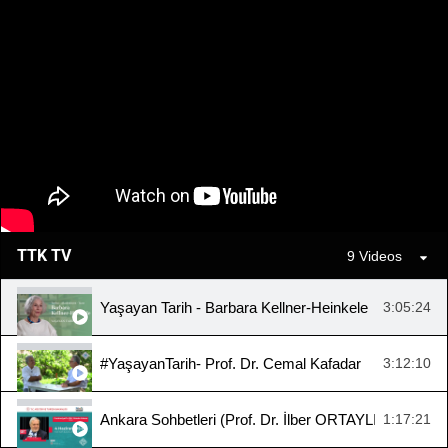
TTK TV
9 Videos
Yaşayan Tarih - Barbara Kellner-Heinkele
3:05:24
#YaşayanTarih- Prof. Dr. Cemal Kafadar
3:12:10
Ankara Sohbetleri (Prof. Dr. İlber ORTAYLI, "Cumhuriy
1:17:21