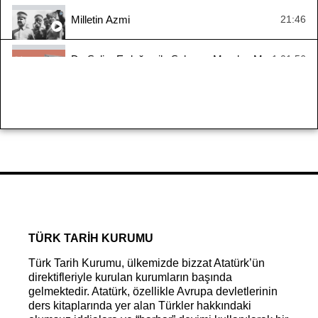
Milletin Azmi
21:46
Dr. Selim Erdoğan ile Sakarya Meydan Muharebesi
1:01:56
Yaşayan Tarih - Zübeyir Batur
1:10:16
Yaşayan Tarih: Kıbrıs Barış Harekâtı
1:10:42
#YaşayanTarih - Suraiya Faroqhi
2:33:55
Mondros’tan Mudanya’ya Ya İstiklal Ya Ölüm 1. Bölü
32:14
TÜRK TARİH KURUMU
Türk Tarih Kurumu, ülkemizde bizzat Atatürk’ün
direktifleriyle kurulan kurumların başında
gelmektedir. Atatürk, özellikle Avrupa devletlerinin
ders kitaplarında yer alan Türkler hakkındaki