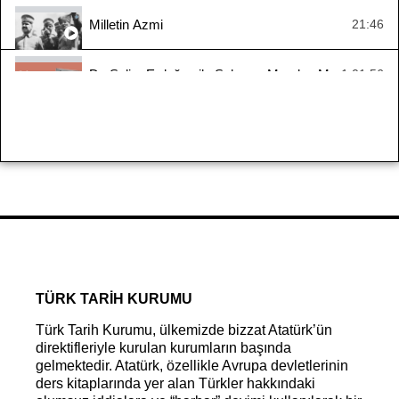
Milletin Azmi
21:46
Dr. Selim Erdoğan ile Sakarya Meydan Muharebesi
1:01:56
Yaşayan Tarih - Zübeyir Batur
1:10:16
Yaşayan Tarih: Kıbrıs Barış Harekâtı
1:10:42
#YaşayanTarih - Suraiya Faroqhi
2:33:55
Mondros’tan Mudanya’ya Ya İstiklal Ya Ölüm 1. Bölü
32:14
TÜRK TARİH KURUMU
Türk Tarih Kurumu, ülkemizde bizzat Atatürk’ün
direktifleriyle kurulan kurumların başında
gelmektedir. Atatürk, özellikle Avrupa devletlerinin
ders kitaplarında yer alan Türkler hakkındaki