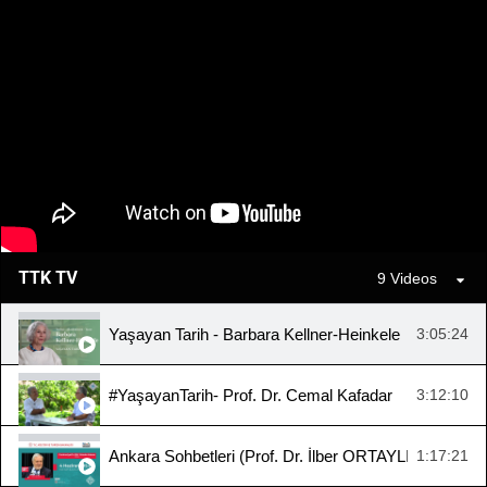
TTK TV
9 Videos
Yaşayan Tarih - Barbara Kellner-Heinkele
3:05:24
#YaşayanTarih- Prof. Dr. Cemal Kafadar
3:12:10
Ankara Sohbetleri (Prof. Dr. İlber ORTAYLI, "Cumhuriy
1:17:21