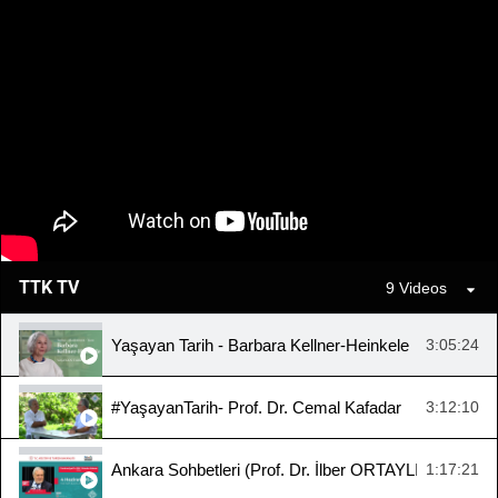
TTK TV
9 Videos
Yaşayan Tarih - Barbara Kellner-Heinkele
3:05:24
#YaşayanTarih- Prof. Dr. Cemal Kafadar
3:12:10
Ankara Sohbetleri (Prof. Dr. İlber ORTAYLI, "Cumhuriy
1:17:21