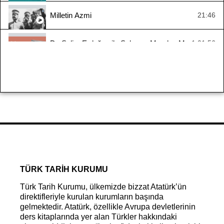
Milletin Azmi
21:46
Dr. Selim Erdoğan ile Sakarya Meydan Muharebesi
1:01:56
Yaşayan Tarih - Zübeyir Batur
1:10:16
Yaşayan Tarih: Kıbrıs Barış Harekâtı
1:10:42
#YaşayanTarih - Suraiya Faroqhi
2:33:55
Mondros’tan Mudanya’ya Ya İstiklal Ya Ölüm 1. Bölü
32:14
TÜRK TARİH KURUMU
Türk Tarih Kurumu, ülkemizde bizzat Atatürk’ün
direktifleriyle kurulan kurumların başında
gelmektedir. Atatürk, özellikle Avrupa devletlerinin
ders kitaplarında yer alan Türkler hakkındaki