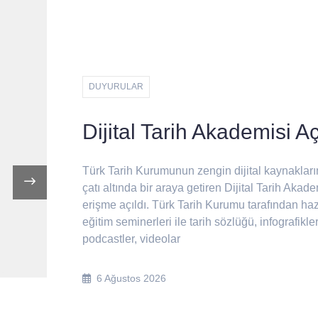
DUYURULAR
Mobil Kitap Satış
Mağazamızın Ağustos
Güzergâhı
Mobil Kitap Satış Mağazamız Ağustos ayı bo
yazarlarımızı ve yayınlarımızı okurlarımızla
buluşturmaya devam edecek.
31 Temmuz 2026