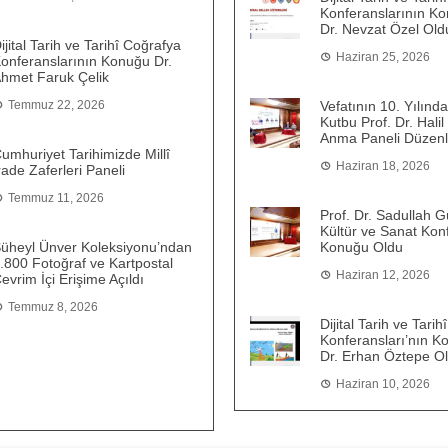
Konferanslarının Ko
Dr. Nevzat Özel Old
ijital Tarih ve Tarihî Coğrafya
Haziran 25, 2026
onferanslarının Konuğu Dr.
hmet Faruk Çelik
Temmuz 22, 2026
Vefatının 10. Yılında
Kutbu Prof. Dr. Halil 
Anma Paneli Düzenl
umhuriyet Tarihimizde Millî
Haziran 18, 2026
rade Zaferleri Paneli
Temmuz 11, 2026
Prof. Dr. Sadullah Gü
Kültür ve Sanat Kon
üheyl Ünver Koleksiyonu’ndan
Konuğu Oldu
.800 Fotoğraf ve Kartpostal
Haziran 12, 2026
evrim İçi Erişime Açıldı
Temmuz 8, 2026
Dijital Tarih ve Tari
Konferansları’nın K
Dr. Erhan Öztepe O
Haziran 10, 2026