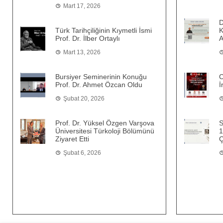
Mart 17, 2026
D
Türk Tarihçiliğinin Kıymetli İsmi
K
Prof. Dr. İlber Ortaylı
A
Mart 13, 2026
Bursiyer Seminerinin Konuğu
C
Prof. Dr. Ahmet Özcan Oldu
İ
Şubat 20, 2026
Prof. Dr. Yüksel Özgen Varşova
S
Üniversitesi Türkoloji Bölümünü
1
Ziyaret Etti
Ç
Şubat 6, 2026