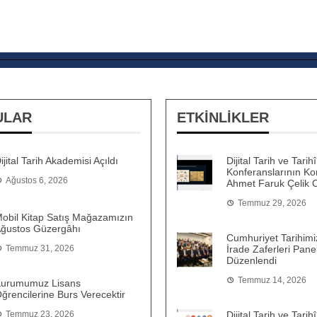
ULAR
ETKİNLİKLER
ijital Tarih Akademisi Açıldı
Dijital Tarih ve Tari
Konferanslarının Ko
Ağustos 6, 2026
Ahmet Faruk Çelik 
Temmuz 29, 2026
obil Kitap Satış Mağazamızın
ğustos Güzergâhı
Cumhuriyet Tarihimiz
Temmuz 31, 2026
İrade Zaferleri Panel
Düzenlendi
Temmuz 14, 2026
urumumuz Lisans
ğrencilerine Burs Verecektir
Temmuz 23, 2026
Dijital Tarih ve Tari