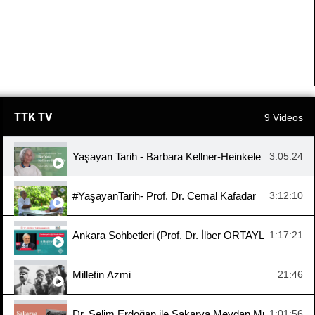
TTK TV
9 Videos
Yaşayan Tarih - Barbara Kellner-Heinkele
3:05:24
#YaşayanTarih- Prof. Dr. Cemal Kafadar
3:12:10
Ankara Sohbetleri (Prof. Dr. İlber ORTAYLI, "Cumhuri
1:17:21
Milletin Azmi
21:46
Dr. Selim Erdoğan ile Sakarya Meydan Muharebesi
1:01:56