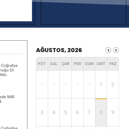
AĞUSTOS, 2026
PZT
SAL
ÇAR
PER
CUM
CMT
PAZ
hî Coğrafya
nuğu Dr.
Oldu
-
-
-
-
-
1
2
de Millî
i
3
4
5
6
7
8
9
hî Coğrafya