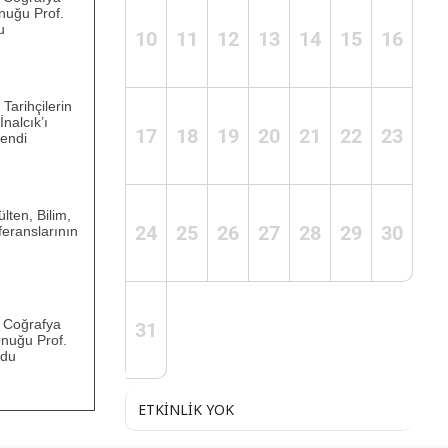
nuğu Prof.
u
10
11
12
13
14
15
16
 Tarihçilerin
İnalcık’ı
17
18
19
20
21
22
23
endi
lten, Bilim,
24
25
26
27
28
29
30
feranslarının
hî Coğrafya
31
onuğu Prof.
ldu
ETKINLIK YOK