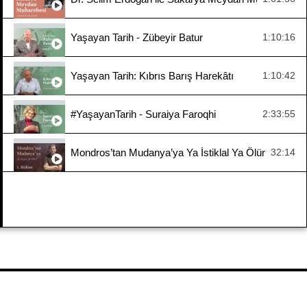
Yaşayan Tarih - Zübeyir Batur
1:10:16
Yaşayan Tarih: Kıbrıs Barış Harekâtı
1:10:42
#YaşayanTarih - Suraiya Faroqhi
2:33:55
Mondros’tan Mudanya’ya Ya İstiklal Ya Ölüm 1. Böl
32:14