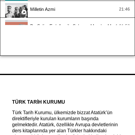
Milletin Azmi
21:46
Dr. Selim Erdoğan ile Sakarya Meydan Muharebesi
1:01:56
Yaşayan Tarih - Zübeyir Batur
1:10:16
Yaşayan Tarih: Kıbrıs Barış Harekâtı
1:10:42
#YaşayanTarih - Suraiya Faroqhi
2:33:55
Mondros’tan Mudanya’ya Ya İstiklal Ya Ölüm 1. Bölü
32:14
TÜRK TARİH KURUMU
Türk Tarih Kurumu, ülkemizde bizzat Atatürk’ün
direktifleriyle kurulan kurumların başında
gelmektedir. Atatürk, özellikle Avrupa devletlerinin
ders kitaplarında yer alan Türkler hakkındaki