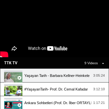
TTK TV
9 Videos
Yaşayan Tarih - Barbara Kellner-Heinkele
3:05:24
#YaşayanTarih- Prof. Dr. Cemal Kafadar
3:12:10
Ankara Sohbetleri (Prof. Dr. İlber ORTAYLI, "Cumhuriy
1:17:21