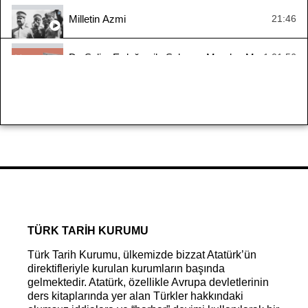
Milletin Azmi
21:46
Dr. Selim Erdoğan ile Sakarya Meydan Muharebesi
1:01:56
Yaşayan Tarih - Zübeyir Batur
1:10:16
Yaşayan Tarih: Kıbrıs Barış Harekâtı
1:10:42
#YaşayanTarih - Suraiya Faroqhi
2:33:55
Mondros’tan Mudanya’ya Ya İstiklal Ya Ölüm 1. Bölü
32:14
TÜRK TARİH KURUMU
Türk Tarih Kurumu, ülkemizde bizzat Atatürk’ün
direktifleriyle kurulan kurumların başında
gelmektedir. Atatürk, özellikle Avrupa devletlerinin
ders kitaplarında yer alan Türkler hakkındaki