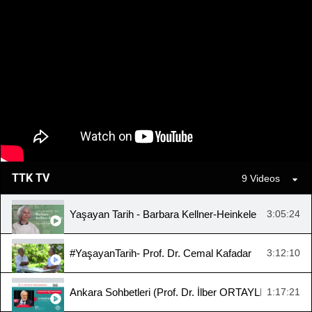
TTK TV
9 Videos
Yaşayan Tarih - Barbara Kellner-Heinkele
3:05:24
#YaşayanTarih- Prof. Dr. Cemal Kafadar
3:12:10
Ankara Sohbetleri (Prof. Dr. İlber ORTAYLI, "Cumhuriy
1:17:21