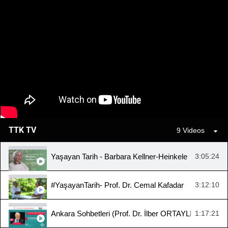
TTK TV
9 Videos
Yaşayan Tarih - Barbara Kellner-Heinkele
3:05:24
#YaşayanTarih- Prof. Dr. Cemal Kafadar
3:12:10
Ankara Sohbetleri (Prof. Dr. İlber ORTAYLI, "Cumhuriy
1:17:21