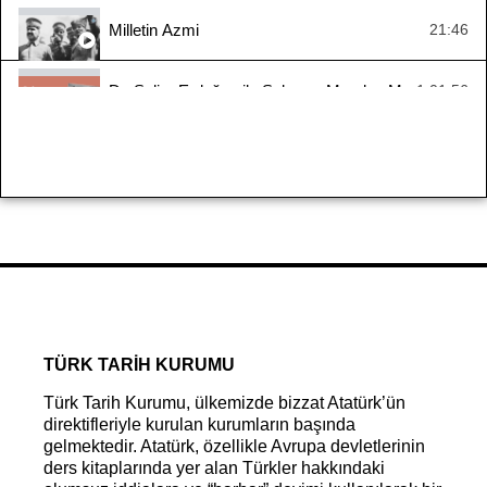
Milletin Azmi
21:46
Dr. Selim Erdoğan ile Sakarya Meydan Muharebesi
1:01:56
Yaşayan Tarih - Zübeyir Batur
1:10:16
Yaşayan Tarih: Kıbrıs Barış Harekâtı
1:10:42
#YaşayanTarih - Suraiya Faroqhi
2:33:55
Mondros’tan Mudanya’ya Ya İstiklal Ya Ölüm 1. Bölü
32:14
TÜRK TARİH KURUMU
Türk Tarih Kurumu, ülkemizde bizzat Atatürk’ün
direktifleriyle kurulan kurumların başında
gelmektedir. Atatürk, özellikle Avrupa devletlerinin
ders kitaplarında yer alan Türkler hakkındaki