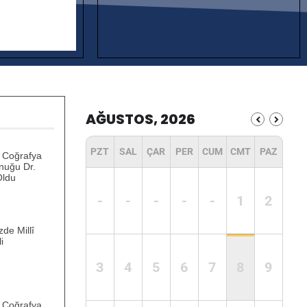
AĞUSTOS, 2026
PZT
SAL
ÇAR
PER
CUM
CMT
PAZ
hî Coğrafya
nuğu Dr.
Oldu
-
-
-
-
-
1
2
de Millî
i
3
4
5
6
7
8
9
hî Coğrafya