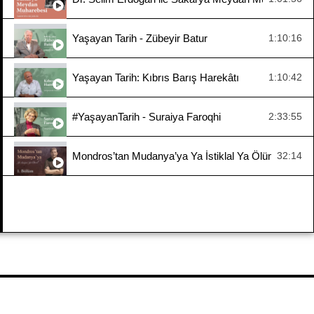
Yaşayan Tarih - Zübeyir Batur
1:10:16
Yaşayan Tarih: Kıbrıs Barış Harekâtı
1:10:42
#YaşayanTarih - Suraiya Faroqhi
2:33:55
Mondros’tan Mudanya’ya Ya İstiklal Ya Ölüm 1. Böl
32:14