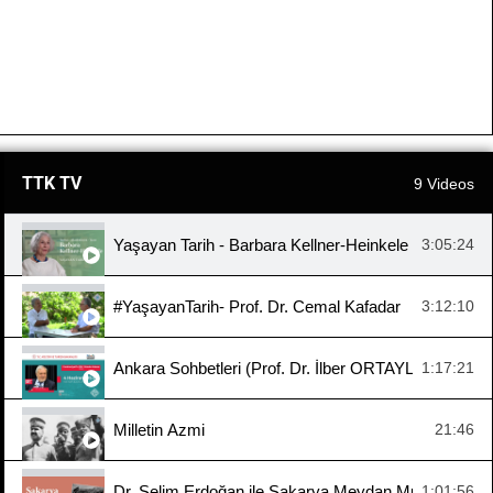
TTK TV
9 Videos
Yaşayan Tarih - Barbara Kellner-Heinkele
3:05:24
#YaşayanTarih- Prof. Dr. Cemal Kafadar
3:12:10
Ankara Sohbetleri (Prof. Dr. İlber ORTAYLI, "Cumhuri
1:17:21
Milletin Azmi
21:46
Dr. Selim Erdoğan ile Sakarya Meydan Muharebesi
1:01:56