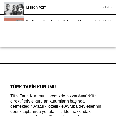
Milletin Azmi
21:46
Dr. Selim Erdoğan ile Sakarya Meydan Muharebesi
1:01:56
Yaşayan Tarih - Zübeyir Batur
1:10:16
Yaşayan Tarih: Kıbrıs Barış Harekâtı
1:10:42
#YaşayanTarih - Suraiya Faroqhi
2:33:55
Mondros’tan Mudanya’ya Ya İstiklal Ya Ölüm 1. Bölü
32:14
TÜRK TARİH KURUMU
Türk Tarih Kurumu, ülkemizde bizzat Atatürk’ün
direktifleriyle kurulan kurumların başında
gelmektedir. Atatürk, özellikle Avrupa devletlerinin
ders kitaplarında yer alan Türkler hakkındaki