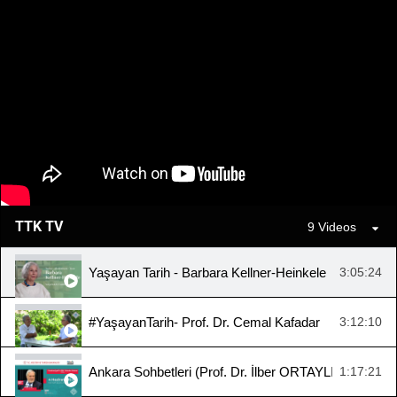
TTK TV
9 Videos
Yaşayan Tarih - Barbara Kellner-Heinkele
3:05:24
#YaşayanTarih- Prof. Dr. Cemal Kafadar
3:12:10
Ankara Sohbetleri (Prof. Dr. İlber ORTAYLI, "Cumhuriy
1:17:21